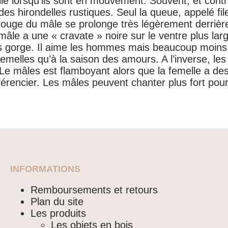
melle lorsqu’ils sont en mouvement. Souvent, et cont
des hirondelles rustiques. Seul la queue, appelé fil
rouge du mâle se prolonge très légèrement derrièr
le a une « cravate » noire sur le ventre plus larg
 gorge. Il aime les hommes mais beaucoup moins 
femelles qu’à la saison des amours. A l’inverse, le
Le mâles est flamboyant alors que la femelle a des
érencier. Les mâles peuvent chanter plus fort pour
INFORMATIONS
Remboursements et retours
Plan du site
Les produits
Les objets en bois